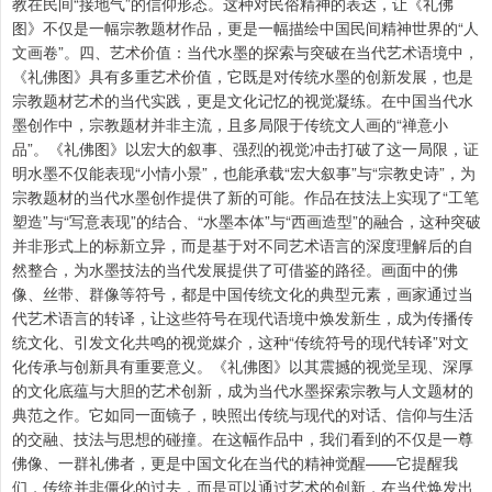
教在民间“接地气”的信仰形态。这种对民俗精神的表达，让《礼佛
图》不仅是一幅宗教题材作品，更是一幅描绘中国民间精神世界的“人
文画卷”。四、艺术价值：当代水墨的探索与突破在当代艺术语境中，
《礼佛图》具有多重艺术价值，它既是对传统水墨的创新发展，也是
宗教题材艺术的当代实践，更是文化记忆的视觉凝练。在中国当代水
墨创作中，宗教题材并非主流，且多局限于传统文人画的“禅意小
品”。《礼佛图》以宏大的叙事、强烈的视觉冲击打破了这一局限，证
明水墨不仅能表现“小情小景”，也能承载“宏大叙事”与“宗教史诗”，为
宗教题材的当代水墨创作提供了新的可能。作品在技法上实现了“工笔
塑造”与“写意表现”的结合、“水墨本体”与“西画造型”的融合，这种突破
并非形式上的标新立异，而是基于对不同艺术语言的深度理解后的自
然整合，为水墨技法的当代发展提供了可借鉴的路径。画面中的佛
像、丝带、群像等符号，都是中国传统文化的典型元素，画家通过当
代艺术语言的转译，让这些符号在现代语境中焕发新生，成为传播传
统文化、引发文化共鸣的视觉媒介，这种“传统符号的现代转译”对文
化传承与创新具有重要意义。《礼佛图》以其震撼的视觉呈现、深厚
的文化底蕴与大胆的艺术创新，成为当代水墨探索宗教与人文题材的
典范之作。它如同一面镜子，映照出传统与现代的对话、信仰与生活
的交融、技法与思想的碰撞。在这幅作品中，我们看到的不仅是一尊
佛像、一群礼佛者，更是中国文化在当代的精神觉醒——它提醒我
们，传统并非僵化的过去，而是可以通过艺术的创新，在当代焕发出