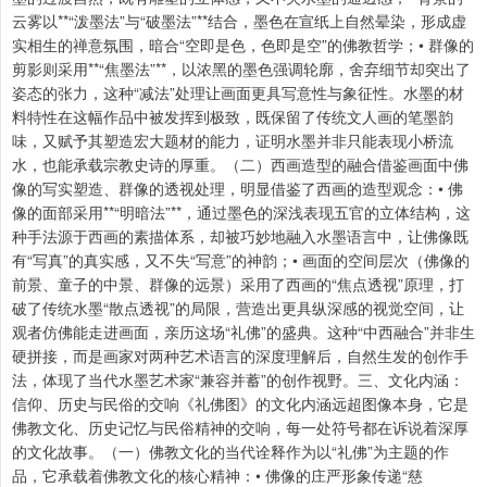
云雾以**“泼墨法”与“破墨法”**结合，墨色在宣纸上自然晕染，形成虚
实相生的禅意氛围，暗合“空即是色，色即是空”的佛教哲学；• 群像的
剪影则采用**“焦墨法”**，以浓黑的墨色强调轮廓，舍弃细节却突出了
姿态的张力，这种“减法”处理让画面更具写意性与象征性。水墨的材
料特性在这幅作品中被发挥到极致，既保留了传统文人画的笔墨韵
味，又赋予其塑造宏大题材的能力，证明水墨并非只能表现小桥流
水，也能承载宗教史诗的厚重。（二）西画造型的融合借鉴画面中佛
像的写实塑造、群像的透视处理，明显借鉴了西画的造型观念：• 佛
像的面部采用**“明暗法”**，通过墨色的深浅表现五官的立体结构，这
种手法源于西画的素描体系，却被巧妙地融入水墨语言中，让佛像既
有“写真”的真实感，又不失“写意”的神韵；• 画面的空间层次（佛像的
前景、童子的中景、群像的远景）采用了西画的“焦点透视”原理，打
破了传统水墨“散点透视”的局限，营造出更具纵深感的视觉空间，让
观者仿佛能走进画面，亲历这场“礼佛”的盛典。这种“中西融合”并非生
硬拼接，而是画家对两种艺术语言的深度理解后，自然生发的创作手
法，体现了当代水墨艺术家“兼容并蓄”的创作视野。三、文化内涵：
信仰、历史与民俗的交响《礼佛图》的文化内涵远超图像本身，它是
佛教文化、历史记忆与民俗精神的交响，每一处符号都在诉说着深厚
的文化故事。（一）佛教文化的当代诠释作为以“礼佛”为主题的作
品，它承载着佛教文化的核心精神：• 佛像的庄严形象传递“慈