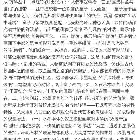
成“万墨丛中一点红”的对比张力；• 从叙事逻辑看，它是“连接神圣与
世俗”的纽带——丝带缠绕着一位吹笛的童子（或仙童），童子居于丝
带与佛像之间，仿佛是凡俗世界与佛国净土的中介，寓意“信仰在生活
中流转”。童子形象亦颇具意趣，他头戴光环，神态天真，吹笛的动作
充满世俗的鲜活感，与庄严的佛像形成“神圣与凡俗”的对话，暗示“佛
法不离世间觉”的禅宗理念。（三）群像：底层的信仰群像与历史烟尘
画面下半部的黑色剪影群像是另一重叙事维度：• 前排是形态各异
的“礼佛者”，他们或合十、或持香、或跪拜，虽仅以水墨剪影呈现，
却能让观者感受到虔诚的姿态与信仰的温度，这是“礼佛”行为的群体
性写照；• 后排的马匹、人物剪影则带有历史的沧桑感，仿佛是古代
朝圣队伍的遗迹，或是丝绸之路的商旅剪影，暗示佛教东传的历史脉
络与信仰传播的漫长征程。这些群像以“水墨写意”的手法处理，与佛
像的“工笔塑造”形成对比，既丰富了画面层次，又在艺术语言上实现
了“工写结合”的突破，让历史的厚重与信仰的鲜活在同一画面中并
存。二、技法创新：水墨语言的当代转译《礼佛图》的艺术价值，很
大程度上源于其对传统水墨技法的当代转译——它既坚守水墨的材料
特性，又大胆引入西画的造型观念与当代艺术的表现手法，形成独特
的视觉语法。（一）水墨本体的深度挖掘画家对水墨的“浓淡干湿
焦”进行了极致探索：• 佛像的塑造以**“积墨法”**为主，通过多层墨色
的叠加，表现石材的质感与体积感，尤其是衣纹的褶皱处，浓墨与淡
墨的过渡自然，既有雕塑的立体感，又不失水墨的通透感；• 背景的