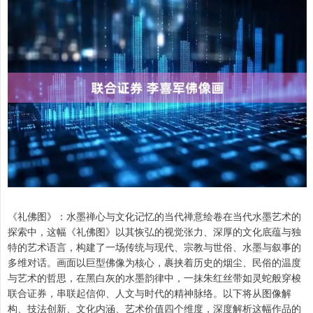
《礼佛图》：水墨禅心与文化记忆的当代禅意绘卷在当代水墨艺术的
探索中，这幅《礼佛图》以其恢弘的视觉张力、深厚的文化底蕴与独
特的艺术语言，构建了一场传统与现代、宗教与世俗、水墨与叙事的
多维对话。画面以巨型佛像为核心，裹挟着历史的烟尘、民俗的温度
与艺术的哲思，在黑白灰的水墨韵律中，一抹朱红丝带如灵蛇般穿梭
联合证券，串联起信仰、人文与时代的精神脉络。以下将从图像解
构、技法创新、文化内涵、艺术价值四个维度，深度解析这幅作品的