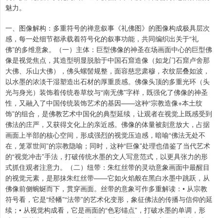
魅力。
一、图像解构：多重符号的禅意叙事《礼佛图》的图像构成极具层次
感，每一处细节都承载着符号化的叙事功能，共同编织出关于“礼
佛”的多维意象。（一）主体：巨型佛像的神圣在场画面中心的巨型佛
像是视觉焦点，其造型明显脱胎于中国石窟造像（如龙门石窟卢舍那
大佛、乐山大佛），佛头螺髻规整，面容慈悲肃穆，衣纹层叠如波，
以水墨的浓淡干湿塑造出石材的厚重质感。佛像头顶的多重光环（头
光与身光）装饰着传统卷草纹与“南无佛”字样，既强化了佛像的神圣
性，又融入了中国传统装饰艺术的基因——这种“宗教造像+本土纹
饰”的组合，是佛教艺术中国化的典型延续，让观者在视觉上既感受到
佛法的庄严，又获得文化上的亲近感。佛像的体量被刻意放大，占据
画面上半部的核心空间，形成强烈的视觉压迫感，暗喻“佛法无处不
在，笼罩世间”的宗教隐喻；同时，这种“巨像”处理也借鉴了当代艺术
的“视觉冲击”手法，打破传统水墨的文人写意范式，以更具张力的形
式抓住观者注意力。（二）纽带：朱红丝带的灵动意象画面中最醒目
的视觉元素，是那抹朱红丝带——它如火焰般在黑白水墨中跳跃，从
佛像前侧蜿蜒而下，贯穿画面。丝带的意象可作多重解读：• 从宗教
符号看，它是“经幡”“法带”的艺术化变形，象征佛法的传播与信仰的延
续；• 从视觉构成看，它是画面的“色彩锚点”，打破水墨的单调，形