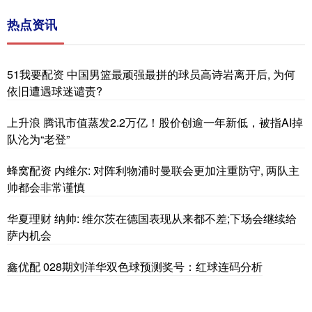
热点资讯
51我要配资 中国男篮最顽强最拼的球员高诗岩离开后, 为何
依旧遭遇球迷谴责?
上升浪 腾讯市值蒸发2.2万亿！股价创逾一年新低，被指AI掉
队沦为“老登”
蜂窝配资 内维尔: 对阵利物浦时曼联会更加注重防守, 两队主
帅都会非常谨慎
华夏理财 纳帅: 维尔茨在德国表现从来都不差;下场会继续给
萨内机会
鑫优配 028期刘洋华双色球预测奖号：红球连码分析