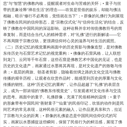
悲”与“智慧”的佛教内核，提醒观者对生命与苦难的关怀；• 童子与丝
带的意象诠释“禅在生活”的理念——吹笛是世俗的娱乐，却能与佛法
相融，暗示“修行不必离俗，觉悟就在当下”；• 群像的礼佛行为则展现
了佛教在民间的信仰形态，是“宗教仪式化”与“信仰生活化”的结合，反
映了佛教在中国民间的深远影响。这种诠释并非对传统佛教符号的简
单复制，而是结合当代人的精神需求，对“礼佛”进行的新解读——它
不再局限于宗教仪轨，更强调信仰对心灵的滋养与对生活的观照。
（二）历史记忆的视觉重构画面中的历史剪影与佛像造型，是对佛教
东传历史与石窟艺术记忆的视觉重构：• 佛像的石窟风格，让人联想
到龙门、云冈等千年石窟，这些石窟是佛教艺术中国化的见证，也是
历史的文化遗产，画家通过水墨将其再现，是对文化遗产的致敬与传
承；• 底层的商旅、朝圣者剪影，隐喻着丝绸之路的文化交流与佛教
传播的艰辛历程，让观者在欣赏作品时，能感受到历史的厚重与文化
传播的韧性。这种“历史记忆的重构”，让作品超越了“礼佛”的表层含
义，成为一部浓缩的“佛教东传视觉史”，引发观者对文化传承与交流
的思考。画面中的童子、礼佛群像，充满了民俗精神的温情：• 童子
的形象带有中国民间“善财童子”“仙童”的民俗印记，吹笛的动作则是民
间艺术的常见表现，这种民俗元素的融入，让作品更具亲和力，拉近
了宗教与大众的距离；• 群像的礼佛姿态是中国民间信仰仪式的写
实，画家以水墨捕捉这些瞬间，保留了民俗行为的鲜活感，展现了佛