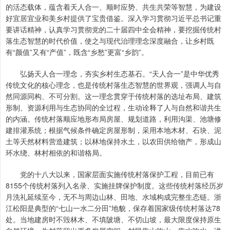
的活态载体，蕴含着天人合一、顺时应势、共生共荣等智慧，为建设
好宜居宜业和美乡村提供了宝贵借鉴。深入学习贯彻习近平总书记重
要讲话精神，认真学习贯彻党的二十届四中全会精神，要挖掘传统村
落生态智慧的时代价值，使之与现代治理理念深度融合，让乡村既
有“颜值”又有“产值”，既含“乡愁”更富“乡韵”。
弘扬天人合一理念，夯实乡村生态基石。“天人合一”是中华优秀
传统文化的核心理念，也是传统村落生态智慧的世界观，强调人与自
然同源同构、不可分割。这一理念贯穿于传统村落的选址布局、建筑
形制、资源利用与生态协同的全过程，生动诠释了人与自然和谐共生
的内涵。传统村落顺应地形布局房屋、规划道路，利用沟渠、池塘修
建排灌系统；根据气候条件确定房屋形制，采用本地木材、石块、泥
土等天然材料营造建筑；以林地保持水土，以农田供给物产，形成山
环水绕、林村相依的和谐格局。
党的十八大以来，国家层面实施传统村落保护工程，目前已有
8155个传统村落列入名录、实施挂牌保护制度。这些传统村落经历岁
月洗礼延续至今，无不与周边山林、田地、水域构成完整生态链。浙
江松阳是典型的“七山一水二分田”地貌，保存着国家级传统村落达78
处。当地建房时不毁林木、不填陂塘、不切山坡，最大限度保持原生