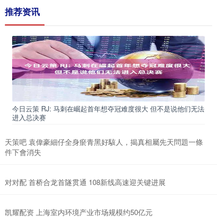
推荐资讯
今日云策 RJ: 马刺在崛起首年想夺冠难度很大 但不是说他们无法
进入总决赛
天策吧 袁偉豪細仔全身瘀青黑好駭人，揭真相屬先天問題一條
件下會消失
对对配 首桥合龙首隧贯通 108新线高速迎关键进展
凯耀配资 上海室内环境产业市场规模约50亿元