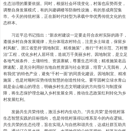
生态治理的重要依据。同时，根据社会环境变化，村落也应势而变，
调整自身发展模式，有的兴建碉楼等防御性设施，有的形成商贸集
市。今天的传统村落，正在新时代转型为承载中华优秀传统文化的生
态样本。
习近平总书记指出：“新农村建设一定要走符合农村实际的路子，
遵循乡村自身发展规律，充分体现农村特点，注意乡土味道，保留乡
村风貌”。浙江省坚持“因地制宜、精准施策”，推行“千村示范、万村整
治”工程，优化乡村人居环境，造就万千美丽乡村。因地制宜，是立足
各地气候条件、土壤特性、资源禀赋，尊重生态环境；精准施策老品
牌速配，是充分利用好当地自然资源与社会资源，培育“人无我有、人
有我优”的特色产业，避免“千村一面”的同质化建设。因地制宜、精准
施策，也是对顺时应势传统智慧的创造性转化。要牢固树立绿水青山
就是金山银山的理念，明确乡村生态文明建设的方向指引与制度保
障，将生态保护理念融入乡村发展全局，推动生态政策红利转化为乡
村发展红利。
发扬共生共荣传统，激活乡村内生动力。“共生共荣”是传统村落
生态智慧实践的目标指向，也是传统村落得以维系至今的内在逻辑。
共生共荣的生态伦理，旨在实现人与自然和谐共生，达成社群互助共
荣。通过订立风水林、禁伐区、水源地保护公约等规约，村落与自然