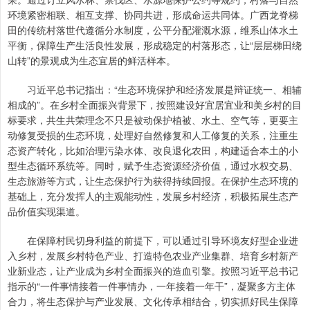
环境紧密相联、相互支撑、协同共进，形成命运共同体。广西龙脊梯
田的传统村落世代遵循分水制度，公平分配灌溉水源，维系山体水土
平衡，保障生产生活良性发展，形成稳定的村落形态，让“层层梯田绕
山转”的景观成为生态宜居的鲜活样本。
习近平总书记指出：“生态环境保护和经济发展是辩证统一、相辅
相成的”。在乡村全面振兴背景下，按照建设好宜居宜业和美乡村的目
标要求，共生共荣理念不只是被动保护植被、水土、空气等，更要主
动修复受损的生态环境，处理好自然修复和人工修复的关系，注重生
态资产转化，比如治理污染水体、改良退化农田，构建适合本土的小
型生态循环系统等。同时，赋予生态资源经济价值，通过水权交易、
生态旅游等方式，让生态保护行为获得持续回报。在保护生态环境的
基础上，充分发挥人的主观能动性，发展乡村经济，积极拓展生态产
品价值实现渠道。
在保障村民切身利益的前提下，可以通过引导环境友好型企业进
入乡村，发展乡村特色产业、打造特色农业产业集群、培育乡村新产
业新业态，让产业成为乡村全面振兴的造血引擎。按照习近平总书记
指示的“一件事情接着一件事情办，一年接着一年干”，凝聚多方主体
合力，将生态保护与产业发展、文化传承相结合，切实抓好民生保障