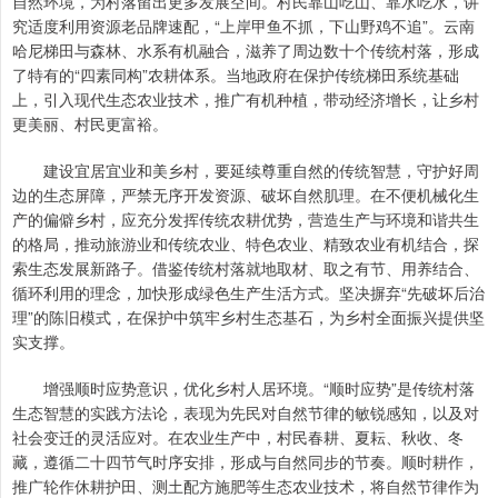
自然环境，为村落留出更多发展空间。村民靠山吃山、靠水吃水，讲
究适度利用资源老品牌速配，“上岸甲鱼不抓，下山野鸡不追”。云南
哈尼梯田与森林、水系有机融合，滋养了周边数十个传统村落，形成
了特有的“四素同构”农耕体系。当地政府在保护传统梯田系统基础
上，引入现代生态农业技术，推广有机种植，带动经济增长，让乡村
更美丽、村民更富裕。
建设宜居宜业和美乡村，要延续尊重自然的传统智慧，守护好周
边的生态屏障，严禁无序开发资源、破坏自然肌理。在不便机械化生
产的偏僻乡村，应充分发挥传统农耕优势，营造生产与环境和谐共生
的格局，推动旅游业和传统农业、特色农业、精致农业有机结合，探
索生态发展新路子。借鉴传统村落就地取材、取之有节、用养结合、
循环利用的理念，加快形成绿色生产生活方式。坚决摒弃“先破坏后治
理”的陈旧模式，在保护中筑牢乡村生态基石，为乡村全面振兴提供坚
实支撑。
增强顺时应势意识，优化乡村人居环境。“顺时应势”是传统村落
生态智慧的实践方法论，表现为先民对自然节律的敏锐感知，以及对
社会变迁的灵活应对。在农业生产中，村民春耕、夏耘、秋收、冬
藏，遵循二十四节气时序安排，形成与自然同步的节奏。顺时耕作，
推广轮作休耕护田、测土配方施肥等生态农业技术，将自然节律作为