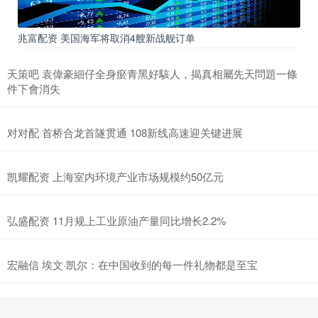
兆富配资 美国海军将取消4艘新战舰订单
天策吧 袁偉豪細仔全身瘀青黑好駭人，揭真相屬先天問題一條
件下會消失
对对配 首桥合龙首隧贯通 108新线高速迎关键进展
凯耀配资 上海室内环境产业市场规模约50亿元
弘盛配资 11月规上工业原油产量同比增长2.2%
宏融信 埃文·凯尔：在中国收到的每一件礼物都是至宝