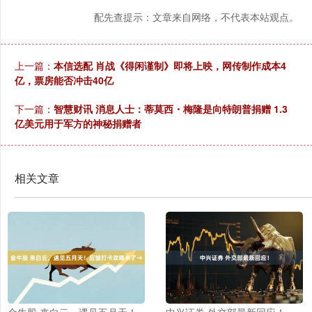
配先查提示：文章来自网络，不代表本站观点。
上一篇：
本信选配 肖战《得闲谨制》即将上映，网传制作成本4
亿，票房能否冲击40亿
下一篇：
智慧财讯 消息人士：蒂莫西・梅隆是向特朗普捐赠 1.3
亿美元用于军方的神秘捐赠者
相关文章
金牛股 来白云，遇见五月天！
中兴证券 外交部最新回应！