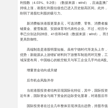
利指数（4.03%、9.2倍）（数据来源：wind），且涵
持续上涨，港股红利股估值也已进入历史较高区间。此外，
削弱了港股红利股的吸引力。
新消费板块港股更显多元，可选消费、零售、消费者服务
铺黄金、蜜雪集团、安踏体育等代表性企业。不过，经历今
率已分别达到28倍、41倍和34倍（数据来源：wind）
更具防御性。
高端制造是港股明显短板。虽有宁德时代等龙头上市，但
优势：新能源从上游锂矿材料到下游整车制造闭环完整，工
域深度布局，中国核心的航空航天与军工企业几乎均在A股
增量资金动向成关键
后市机会风险并存
当前港股投资者结构呈现国际化特征，其中，国际投资者占
近年来，国际资金与南下资金的边际变化显著，对港股后市
国际投资者在过去几年整体呈现净流出趋势，持股市值占