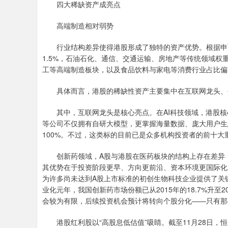
四大稀缺资产成亮点
高端制造相对弱势
行业结构差异使得港股形成了独特的资产优势。根据申万一
1.5%，石油石化、通信、交通运输、房地产等传统领域权
工等高端制造板块，以及食品饮料与家电等消费行业占比偏
具体而言，港股的稀缺性资产主要集中在互联网龙头、创
其中，互联网龙头是核心亮点。在AI科技领域，港股核
等公司不仅拥有自研大模型，更掌握海量数据、庞大用户生
100%。不过，这类标的目前已是众多机构投资者的前十
创新药领域，A股与港股在医药板块的结构上存在差异，其中
其优势在于投资阶段更早、方向更前沿、资本环境更国际化
为许多尚未达到A股上市标准的初创生物科技企业提供了关键
业化元年，我国创新药市场份额已从2015年的18.7%升至
会较为有限，后续投资机会预计将转向个股分化——只有那
港股红利股以“高股息低估值”吸睛。截至11月28日，恒生