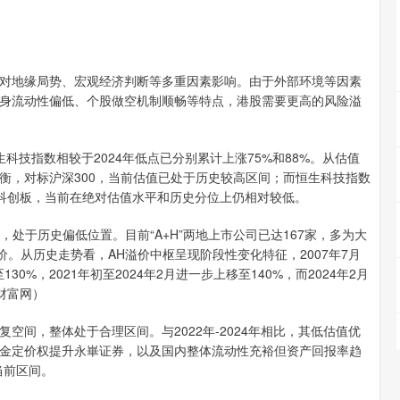
地缘局势、宏观经济判断等多重因素影响。由于外部环境等因素
身流动性偏低、个股做空机制顺畅等特点，港股需要更高的风险溢
科技指数相较于2024年低点已分别累计上涨75%和88%。从估值
衡，对标沪深300，当前估值已处于历史较高区间；而恒生科技指数
科创板，当前在绝对估值水平和历史分位上仍相对较低。
处于历史偏低位置。目前“A+H”两地上市公司已达167家，多为大
。从历史走势看，AH溢价中枢呈现阶段性变化特征，2007年7月
130%，2021年初至2024年2月进一步上移至140%，而2024年2月
财富网）
，整体处于合理区间。与2022年-2024年相比，其低估值优
金定价权提升永崋证券，以及国内整体流动性充裕但资产回报率趋
当前区间。