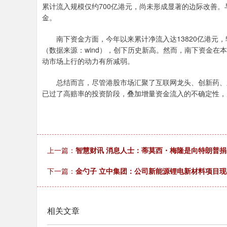
累计流入规模仅约700亿港元，尚未形成显著的边际改善
金。
南下资金方面，今年以来累计净流入达13820亿港元，较
（数据来源：wind），创下历史新高。然而，南下资金
动市场上行的动力有所减弱。
总结而言，尽管港股市场汇聚了互联网龙头、创新药、新
已过了高赔率的投资阶段，叠加增量资金流入的不确定性，
上一篇：
智慧财讯 消息人士：蒂莫西・梅隆是向特朗普捐赠
下一篇：
金勺子 立中集团：公司新能源锂电新材料项目现
相关文章