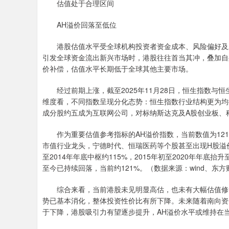
估值处于合理区间
AH溢价回落至低位
港股估值水平受全球机构投资者资金成本、风险偏好及对
引发全球资金流出新兴市场时，港股往往首当其冲，叠加自
价补偿，估值水平长期低于全球其他主要市场。
经过前期上涨，截至2025年11月28日，恒生指数与恒生
维度看，不同指数呈现分化态势：恒生指数行业结构更为均
成分股约五成为互联网公司，对标纳斯达克及A股创业板、
作为重要估值参考指标的AH溢价指数，当前数值为121，
市值行业龙头，宁德时代、恒瑞医药等个股甚至出现H股溢价
至2014年年底中枢约115%，2015年初至2020年年底抬升至
至今已持续回落，当前约121%。（数据来源：wind、东方
综合来看，当前港股未见明显高估，也未有大幅估值修复空间
势已基本消化，整体投资性价比有所下降。未来随着南向资
于下降，港股吸引力有望逐步提升，AH溢价水平或维持在