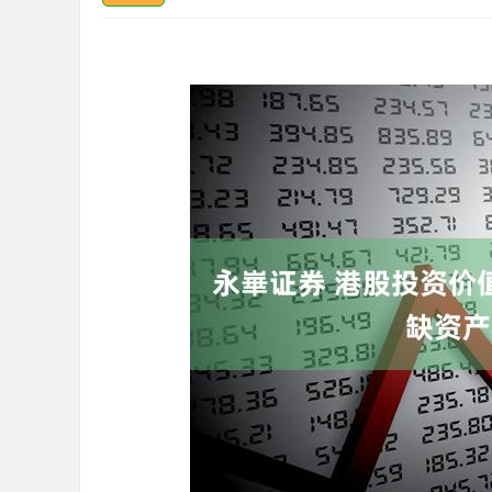
深证成指
14110.12
.92
0.57%
-34.08
-0