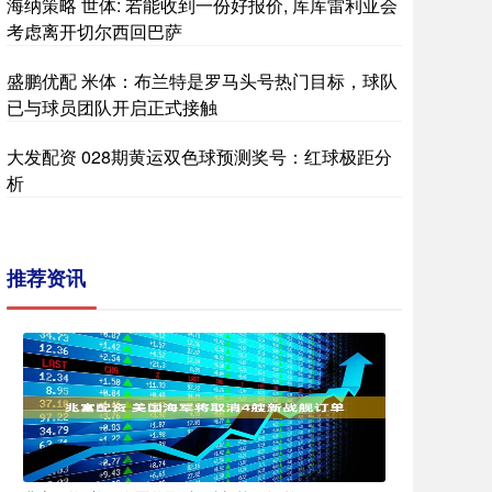
海纳策略 世体: 若能收到一份好报价, 库库雷利亚会
考虑离开切尔西回巴萨
盛鹏优配 米体：布兰特是罗马头号热门目标，球队
已与球员团队开启正式接触
大发配资 028期黄运双色球预测奖号：红球极距分
析
推荐资讯