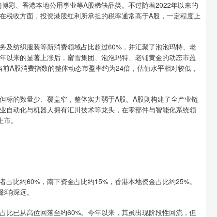
盖澳门博彩、香港本地公用事业等A股稀缺品类。不过随着2022年以来的
在税收方面，投资港股红利所承担的税率通常高于A股，一定程度上
及纺织服装等新消费领域占比超过60%，并汇聚了泡泡玛特、老
年以来的显著上涨后，蜜雪集团、泡泡玛特、老铺黄金的动态市盈
。而当前A股消费指数的整体动态市盈率约为24倍，估值水平相对较低，
标的数量少、覆盖窄，整体实力弱于A股。A股则构建了全产业链
业自动化与机器人拥有汇川技术等龙头，在零部件与智能化系统领
上市。
比约60%，南下资金占比约15%，香港本地资金占比约25%。
影响深远。
比已从高位回落至约60%。今年以来，其虽出现阶段性回流，但