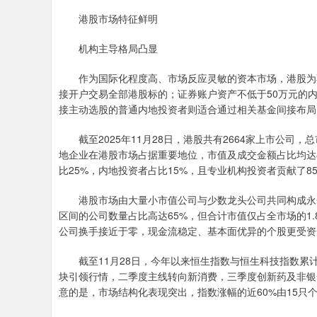
港股市场特征鲜明
机构主导格局凸显
作为国际化程度高、市场反应灵敏的资本市场，港股为不
接开户交易全部港股标的；证券账户资产不低于50万元的内
接主动选股的普通内地投资者则适合通过相关基金间接布局
截至2025年11月28日，港股共有2664家上市公司
地企业在港股市场占据重要地位，市值及成交金额占比均达8
比25%，内地投资者占比15%，且专业机构投资者贡献了
港股市场由大量小市值公司与少数龙头公司共同构成永崋证
区间的公司数量占比高达65%，但合计市值仅占全市场的1
公司换手接近于零，现金流稳定、基本面优异的个股更受资
截至11月28日，今年以来恒生指数与恒生科技指数累计
块引领行情，二季度主线转向新消费，三季度创新药及非银
意的是，市场结构化表现突出，指数涨幅的近60%由15只