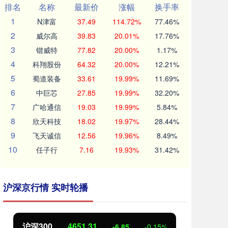
排名
名称
最新价
涨幅
换手率
1
N津富
37.49
114.72%
77.46%
2
威尔高
39.83
20.01%
17.76%
3
锴威特
77.82
20.00%
1.17%
4
科翔股份
64.32
20.00%
12.21%
5
蜀道装备
33.61
19.99%
11.69%
6
中巨芯
27.85
19.99%
32.20%
7
广哈通信
19.03
19.99%
5.84%
8
欣天科技
18.02
19.97%
28.44%
9
飞天诚信
12.56
19.96%
8.49%
10
任子行
7.16
19.93%
31.42%
沪深京行情 实时轮播
北证50
1122.88
创
3.42
0.30%