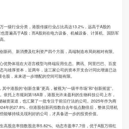
级行业分类，港股传媒行业占比高达13.2%，远高于A股的
重也普遍高于A股；而A股则在电力设备、机械设备、计算机、国防军
高。
新药、新消费及红利资产四个方面，高端制造布局则相对有限。
心优势体现在大语言模型与终端应用生态。腾讯、阿里巴巴、百度
态与雄厚资本，近两年，这三家公司的资本开支合计同比增速已达
大重仓股，未来进一步增配的空间可能有限。
港股的“创新含量”更高，被视为“一级半市场”和“创新摇篮”。
。依托上市规则第18A章，港股允许未盈利的生物科技公司上市，
融资渠道，也汇聚了一批专注于前沿疗法的公司。2025年作为商
2024年的27.8%，但港股创新药指数自去年低点翻倍后，整体贝塔机
些能够持续兑现利好的公司，才具备进一步的投资价值。
高股息率指数股息率5.82%、动态市盈率7.7倍，优于A股万得红