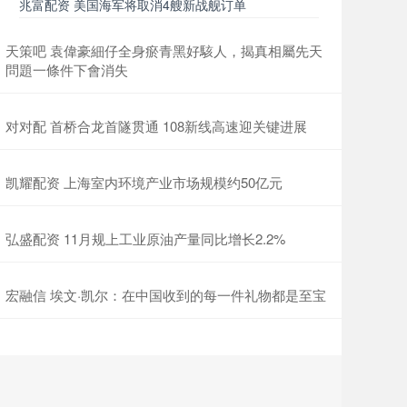
兆富配资 美国海军将取消4艘新战舰订单
天策吧 袁偉豪細仔全身瘀青黑好駭人，揭真相屬先天
問題一條件下會消失
对对配 首桥合龙首隧贯通 108新线高速迎关键进展
凯耀配资 上海室内环境产业市场规模约50亿元
弘盛配资 11月规上工业原油产量同比增长2.2%
宏融信 埃文·凯尔：在中国收到的每一件礼物都是至宝