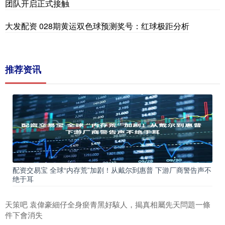
团队开启正式接触
大发配资 028期黄运双色球预测奖号：红球极距分析
推荐资讯
配资交易宝 全球“内存荒”加剧！从戴尔到惠普 下游厂商警告声不
绝于耳
天策吧 袁偉豪細仔全身瘀青黑好駭人，揭真相屬先天問題一條
件下會消失