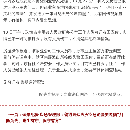
群内多名成员随即提醒物业管家处理，13 点 57 分，有人员反馈已抵
达涉事业主家门口。但该业主在群内表示"已经烧起来了，你们不走不
关我的事呀"，并发送了一张可见火光的屋内照片。另有网传视频显
示，有楼栋一房间内冒出黑烟。
18 日下午，珠海市南屏镇人民政府办公室工作人员向记者回应称，火
情已第一时间被扑灭，没有人员伤亡，不清楚其他具体情况。
另据媒体报道，该物业公司工作人员称，涉事业主被警方带走调查，
目前仍在调查中。辖区南屏派出所接线民警回应称，目前正在处理此
事。同时，东桥社区居委会工作人员证实，目前火已扑灭，社区工作
人员已经派人前往处理，关于业主纵火原因，还要等具体调查结果。
见习记者 鲁玥启运配资
配先查提示：文章来自网络，不代表本站观点。
上一篇：
金景配资 应急管理部：普通民众火灾应急避险要遵循“判
险为先、逃生有序、固守有方”