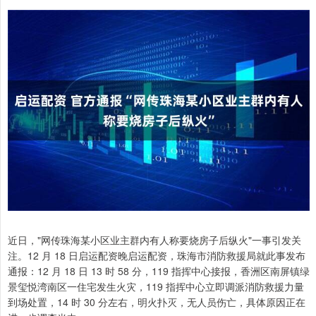
近日，"网传珠海某小区业主群内有人称要烧房子后纵火"一事引发关
注。12 月 18 日启运配资晚启运配资，珠海市消防救援局就此事发布
通报：12 月 18 日 13 时 58 分，119 指挥中心接报，香洲区南屏镇绿
景玺悦湾南区一住宅发生火灾，119 指挥中心立即调派消防救援力量
到场处置，14 时 30 分左右，明火扑灭，无人员伤亡，具体原因正在