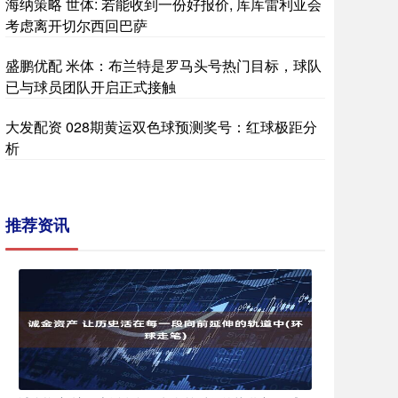
海纳策略 世体: 若能收到一份好报价, 库库雷利亚会
考虑离开切尔西回巴萨
盛鹏优配 米体：布兰特是罗马头号热门目标，球队
已与球员团队开启正式接触
大发配资 028期黄运双色球预测奖号：红球极距分
析
推荐资讯