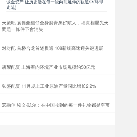
诚金资产 让历史活在每一段向前延伸的轨道中(环球
走笔)
天策吧 袁偉豪細仔全身瘀青黑好駭人，揭真相屬先天
問題一條件下會消失
对对配 首桥合龙首隧贯通 108新线高速迎关键进展
凯耀配资 上海室内环境产业市场规模约50亿元
弘盛配资 11月规上工业原油产量同比增长2.2%
宏融信 埃文·凯尔：在中国收到的每一件礼物都是至宝