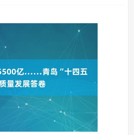
沪深300
4694.44
.42%
43.13
0.93%