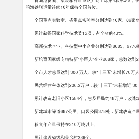
青岛港货物、集装箱吞吐量跃升到全球第4和第5位，在新
箱海铁联运量连续10年保持全国首位。
全国重点实验室、省重点实验室分别达到16家、86家华瑞优
累计获得国家科学技术奖15项，占全省的43%。
高新技术企业、科技型中小企业分别达到8683、9776家，是“
新培育国家级专精特新“小巨人”企业208家，总数达到2
全市人才总量达到 300 万人、较“十三五”末增长70万
民营经营主体达到206.2万户，较“十三五”末新增近 30
累计改造老旧小区1584个，惠及居民约48万户，改造城中
新建城市绿道687公里、口袋公园378处，新建改造全民健
粮食年产量保持在310万吨以上。
累计建设省级和美乡村286个。