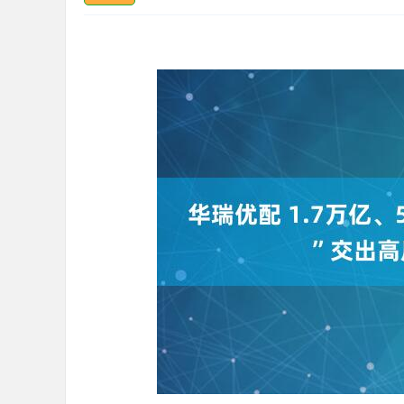
深证成指
14311.01
.68
1.02%
200.89
1