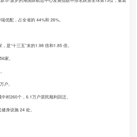
华·波罗的海国际航运中心发展指数中排名跃居全球第13位，集装
配，占全省的 44%和 26%。
十三五”末的1.98 倍和1.85 倍。
56家。
人。
 万户。
村260个，6.1万户居民顺利回迁。
身设施 24 处。