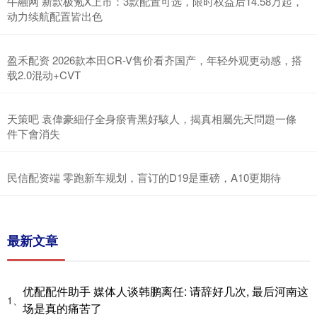
牛融网 新款极氪X上市：3款配置可选，限时权益后14.58万起，
动力续航配置皆出色
盈禾配资 2026款本田CR-V售价看齐国产，年轻外观更动感，搭
载2.0混动+CVT
天策吧 袁偉豪細仔全身瘀青黑好駭人，揭真相屬先天問題一條
件下會消失
民信配资端 零跑新车规划，盲订的D19是重磅，A10更期待
最新文章
优配配件助手 媒体人谈韩鹏离任: 请辞好几次, 最后河南这
1、
场是真的痛苦了