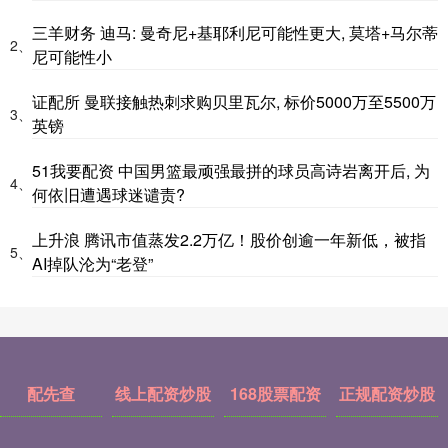
三羊财务 迪马: 曼奇尼+基耶利尼可能性更大, 莫塔+马尔蒂
2、
尼可能性小
证配所 曼联接触热刺求购贝里瓦尔, 标价5000万至5500万
3、
英镑
51我要配资 中国男篮最顽强最拼的球员高诗岩离开后, 为
4、
何依旧遭遇球迷谴责?
上升浪 腾讯市值蒸发2.2万亿！股价创逾一年新低，被指
5、
AI掉队沦为“老登”
配先查
线上配资炒股
168股票配资
正规配资炒股