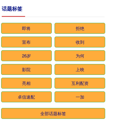
话题标签
即将
拒绝
宣布
收到
26岁
为何
影院
上映
亮相
互利配资
卓信速配
一加
全部话题标签