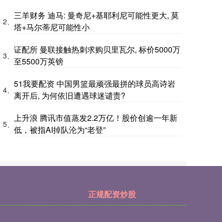
三羊财务 迪马: 曼奇尼+基耶利尼可能性更大, 莫
2、
塔+马尔蒂尼可能性小
证配所 曼联接触热刺求购贝里瓦尔, 标价5000万
3、
至5500万英镑
51我要配资 中国男篮最顽强最拼的球员高诗岩
4、
离开后, 为何依旧遭遇球迷谴责?
上升浪 腾讯市值蒸发2.2万亿！股价创逾一年新
5、
低，被指AI掉队沦为“老登”
正规配资炒股