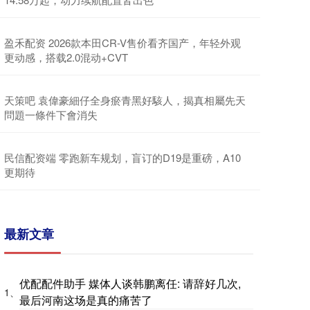
盈禾配资 2026款本田CR-V售价看齐国产，年轻外观
更动感，搭载2.0混动+CVT
天策吧 袁偉豪細仔全身瘀青黑好駭人，揭真相屬先天
問題一條件下會消失
民信配资端 零跑新车规划，盲订的D19是重磅，A10
更期待
最新文章
优配配件助手 媒体人谈韩鹏离任: 请辞好几次,
1、
最后河南这场是真的痛苦了