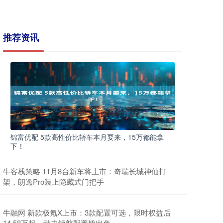
推荐资讯
锦富优配 5款高性价比轿车本月要来，15万都能拿
下！
牛客栈策略 11月8台新车将上市：奇瑞长城神仙打
架，朗逸Pro装上隐藏式门把手
牛融网 新款极氪X上市：3款配置可选，限时权益后
14.58万起，动力续航配置皆出色