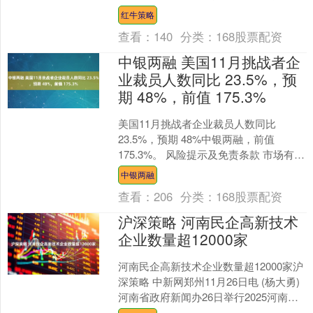
达学习中央经济工作会议精神，研究部
红牛策略
署贯彻落实举....
查看：
140
分类：
168股票配资
中银两融 美国11月挑战者企
业裁员人数同比 23.5%，预
期 48%，前值 175.3%
美国11月挑战者企业裁员人数同比
23.5%，预期 48%中银两融，前值
175.3%。 风险提示及免责条款 市场有风
险，投资需谨慎。本文不构成个人投资
中银两融
建议，也....
查看：
206
分类：
168股票配资
沪深策略 河南民企高新技术
企业数量超12000家
河南民企高新技术企业数量超12000家沪
深策略 中新网郑州11月26日电 (杨大勇)
河南省政府新闻办26日举行2025河南省
民营经济高质量发展系列第二场新闻发