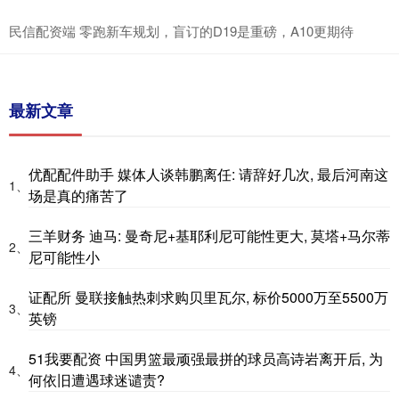
民信配资端 零跑新车规划，盲订的D19是重磅，A10更期待
最新文章
优配配件助手 媒体人谈韩鹏离任: 请辞好几次, 最后河南这
1、
场是真的痛苦了
三羊财务 迪马: 曼奇尼+基耶利尼可能性更大, 莫塔+马尔蒂
2、
尼可能性小
证配所 曼联接触热刺求购贝里瓦尔, 标价5000万至5500万
3、
英镑
51我要配资 中国男篮最顽强最拼的球员高诗岩离开后, 为
4、
何依旧遭遇球迷谴责?