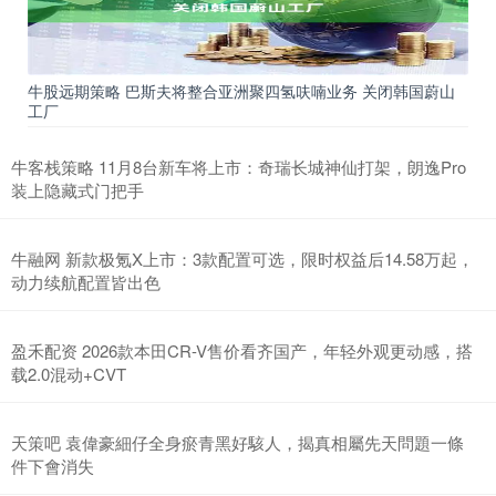
牛股远期策略 巴斯夫将整合亚洲聚四氢呋喃业务 关闭韩国蔚山
工厂
牛客栈策略 11月8台新车将上市：奇瑞长城神仙打架，朗逸Pro
装上隐藏式门把手
牛融网 新款极氪X上市：3款配置可选，限时权益后14.58万起，
动力续航配置皆出色
盈禾配资 2026款本田CR-V售价看齐国产，年轻外观更动感，搭
载2.0混动+CVT
天策吧 袁偉豪細仔全身瘀青黑好駭人，揭真相屬先天問題一條
件下會消失