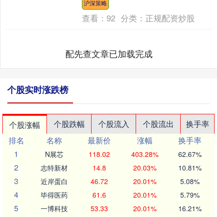
沪深策略
布....
查看：
92
分类：
正规配资炒股
配先查文章已加载完成
个股实时涨跌榜
个股跌幅
个股流入
个股流出
换手率
个股涨幅
排名
名称
最新价
涨幅
换手率
1
N展芯
118.02
403.28%
62.67%
2
志特新材
14.8
20.03%
10.81%
3
近岸蛋白
46.72
20.01%
5.08%
4
毕得医药
61.6
20.01%
5.79%
5
一博科技
53.33
20.01%
16.21%