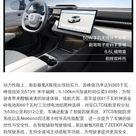
动力性能上，新款极氪X展现出强劲实力。其峰值功率达到365千瓦，
峰值扭矩为573牛·米牛融网，0-100km/h加速时间仅需3.69秒，为驾
驶者带来酣畅淋漓的加速体验。续航方面，新车提供61千瓦时神盾金
砖电池和66千瓦时三元锂电池组两种选择，对应CLTC续航里程分别
为530公里和512公里。车辆还配备了智能四驱系统、XTCS智能防滑
系统以及Akebono四活塞卡钳等高性能配置，进一步提升了车辆的操
控性与安全性。在智能辅助驾驶领域，新款极氪X搭载了ZEEKR AD辅
助驾驶系统，支持全速域主动巡航等功能，为驾驶者提供更加安全、