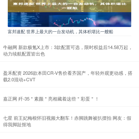
富邦速配 世界上最大的一台发动机，其体积堪比一艘船
牛融网 新款极氪X上市：3款配置可选，限时权益后14.58万起，
动力续航配置皆出色
盈禾配资 2026款本田CR-V售价看齐国产，年轻外观更动感，搭
载2.0混动+CVT
嘉正网 歼-35＂素颜＂亮相藏着这些＂彩蛋＂！
七星 前王妃梅根怀旧视频大翻车！赤脚跳舞被扒摆拍 网友：假
得我脚趾抠地