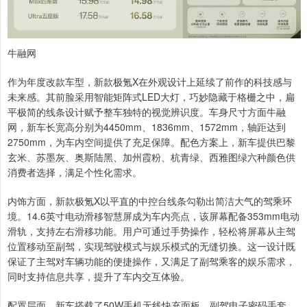
牛融网
作为年度改款车型，新款极氪X在外观设计上延续了前作的科技感与
未来感。其前脸采用智能矩阵式LED大灯，巧妙隐藏于格栅之中，扁
平极简的线条设计赋予整车独特的视觉辨识度。车身尺寸方面牛融
网，新车长宽高分别为4450mm、1836mm、1572mm，轴距达到
2750mm，为车内空间提供了充足保障。配色方案上，新车提供巴黎
玄米、苏墨灰、奥斯陆黑、加州霞粉、杭青绿、西雅图绿六种颜色供
消费者选择，满足个性化需求。
内饰方面，新款极氪X以平直的中控台线条勾勒出简洁大气的驾乘环
境。14.6英寸电动滑移智慧屏成为车内亮点，该屏幕配备353mm电动
滑轨，支持左右滑移功能。用户可通过手势操作，轻松将屏幕从主驾
位置移动至副驾，实现驾驶模式与娱乐模式的无缝切换。这一设计既
保证了主驾对车辆功能的便捷操作，又满足了副驾乘客的娱乐需求，
同时支持信息共享，提升了车内交互体验。
配置层面，新车搭载了50W手机无线快充面板、副驾电子密码手套