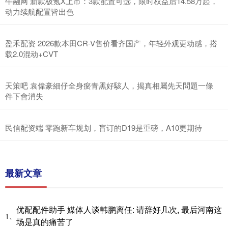
牛融网 新款极氪X上市：3款配置可选，限时权益后14.58万起，
动力续航配置皆出色
盈禾配资 2026款本田CR-V售价看齐国产，年轻外观更动感，搭
载2.0混动+CVT
天策吧 袁偉豪細仔全身瘀青黑好駭人，揭真相屬先天問題一條
件下會消失
民信配资端 零跑新车规划，盲订的D19是重磅，A10更期待
最新文章
优配配件助手 媒体人谈韩鹏离任: 请辞好几次, 最后河南这
1、
场是真的痛苦了