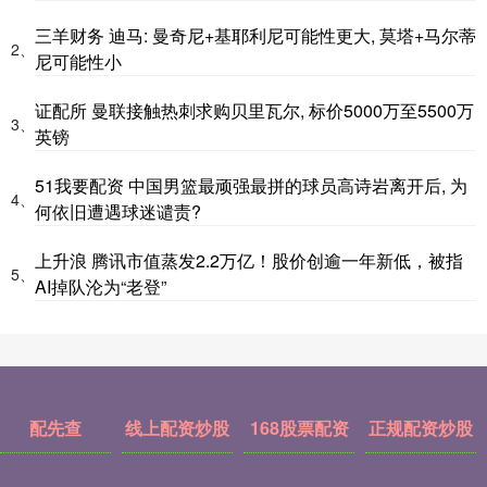
三羊财务 迪马: 曼奇尼+基耶利尼可能性更大, 莫塔+马尔蒂
2、
尼可能性小
证配所 曼联接触热刺求购贝里瓦尔, 标价5000万至5500万
3、
英镑
51我要配资 中国男篮最顽强最拼的球员高诗岩离开后, 为
4、
何依旧遭遇球迷谴责?
上升浪 腾讯市值蒸发2.2万亿！股价创逾一年新低，被指
5、
AI掉队沦为“老登”
配先查
线上配资炒股
168股票配资
正规配资炒股