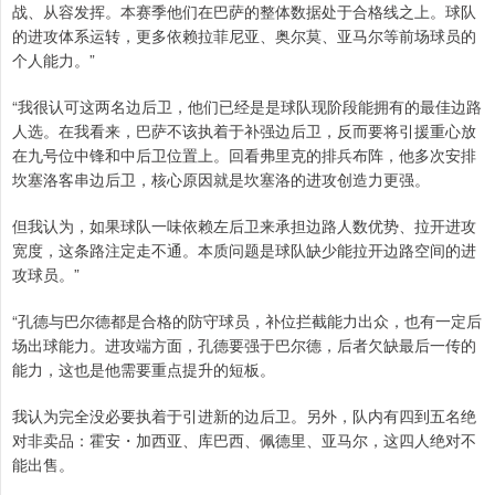
战、从容发挥。本赛季他们在巴萨的整体数据处于合格线之上。球队
的进攻体系运转，更多依赖拉菲尼亚、奥尔莫、亚马尔等前场球员的
个人能力。”
“我很认可这两名边后卫，他们已经是是球队现阶段能拥有的最佳边路
人选。在我看来，巴萨不该执着于补强边后卫，反而要将引援重心放
在九号位中锋和中后卫位置上。回看弗里克的排兵布阵，他多次安排
坎塞洛客串边后卫，核心原因就是坎塞洛的进攻创造力更强。
但我认为，如果球队一味依赖左后卫来承担边路人数优势、拉开进攻
宽度，这条路注定走不通。本质问题是球队缺少能拉开边路空间的进
攻球员。”
“孔德与巴尔德都是合格的防守球员，补位拦截能力出众，也有一定后
场出球能力。进攻端方面，孔德要强于巴尔德，后者欠缺最后一传的
能力，这也是他需要重点提升的短板。
我认为完全没必要执着于引进新的边后卫。另外，队内有四到五名绝
对非卖品：霍安・加西亚、库巴西、佩德里、亚马尔，这四人绝对不
能出售。