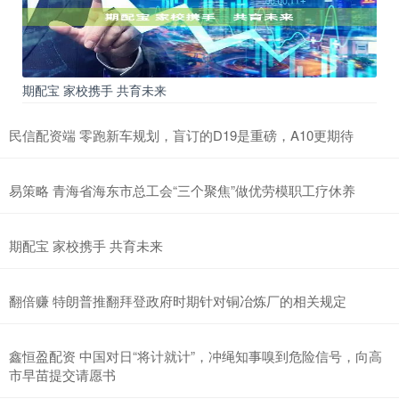
期配宝 家校携手 共育未来
民信配资端 零跑新车规划，盲订的D19是重磅，A10更期待
易策略 青海省海东市总工会“三个聚焦”做优劳模职工疗休养
期配宝 家校携手 共育未来
翻倍赚 特朗普推翻拜登政府时期针对铜冶炼厂的相关规定
鑫恒盈配资 中国对日“将计就计”，冲绳知事嗅到危险信号，向高
市早苗提交请愿书