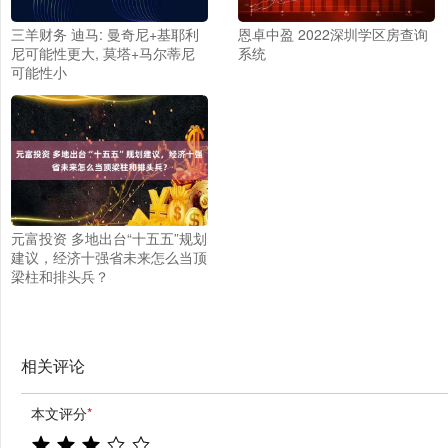
三羊财务 迪马: 曼奇尼+基耶利
恩卓中盈 2022深圳学区房查询
尼可能性更大, 莫塔+马尔蒂尼
系统
可能性小
元富投资 多地出台“十五五”规划
建议，经济十强省未来怎么当顶
梁柱和排头兵？
相关评论
本文评分
*