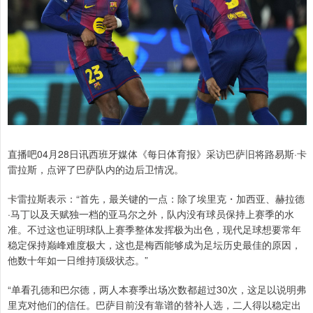
直播吧04月28日讯西班牙媒体《每日体育报》采访巴萨旧将路易斯·卡
雷拉斯，点评了巴萨队内的边后卫情况。
卡雷拉斯表示：“首先，最关键的一点：除了埃里克・加西亚、赫拉德
·马丁以及天赋独一档的亚马尔之外，队内没有球员保持上赛季的水
准。不过这也证明球队上赛季整体发挥极为出色，现代足球想要常年
稳定保持巅峰难度极大，这也是梅西能够成为足坛历史最佳的原因，
他数十年如一日维持顶级状态。”
“单看孔德和巴尔德，两人本赛季出场次数都超过30次，这足以说明弗
里克对他们的信任。巴萨目前没有靠谱的替补人选，二人得以稳定出