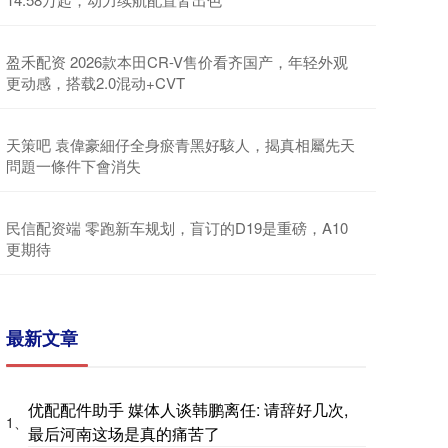
盈禾配资 2026款本田CR-V售价看齐国产，年轻外观
更动感，搭载2.0混动+CVT
天策吧 袁偉豪細仔全身瘀青黑好駭人，揭真相屬先天
問題一條件下會消失
民信配资端 零跑新车规划，盲订的D19是重磅，A10
更期待
最新文章
优配配件助手 媒体人谈韩鹏离任: 请辞好几次,
1、
最后河南这场是真的痛苦了