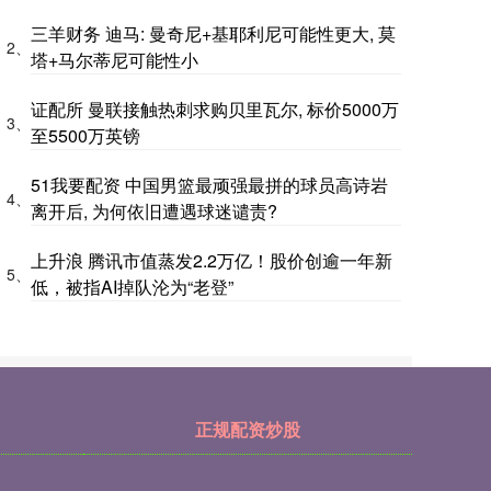
三羊财务 迪马: 曼奇尼+基耶利尼可能性更大, 莫
2、
塔+马尔蒂尼可能性小
证配所 曼联接触热刺求购贝里瓦尔, 标价5000万
3、
至5500万英镑
51我要配资 中国男篮最顽强最拼的球员高诗岩
4、
离开后, 为何依旧遭遇球迷谴责?
上升浪 腾讯市值蒸发2.2万亿！股价创逾一年新
5、
低，被指AI掉队沦为“老登”
正规配资炒股