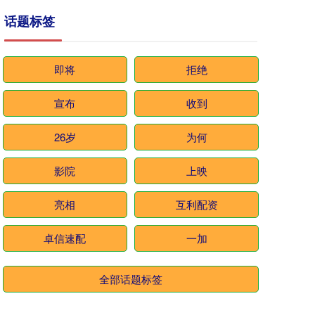
话题标签
即将
拒绝
宣布
收到
26岁
为何
影院
上映
亮相
互利配资
卓信速配
一加
全部话题标签