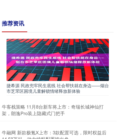
推荐资讯
捷希源 民政兜牢民生底线 社会帮扶就在身边——烟台
市芝罘区困境儿童解锁情绪释放新体验
牛客栈策略 11月8台新车将上市：奇瑞长城神仙打
架，朗逸Pro装上隐藏式门把手
牛融网 新款极氪X上市：3款配置可选，限时权益后
14.58万起，动力续航配置皆出色