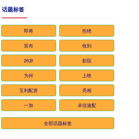
话题标签
即将
拒绝
宣布
收到
26岁
影院
为何
上映
互利配资
亮相
一加
卓信速配
全部话题标签