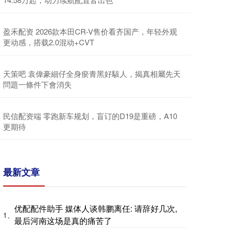
盈禾配资 2026款本田CR-V售价看齐国产，年轻外观
更动感，搭载2.0混动+CVT
天策吧 袁偉豪細仔全身瘀青黑好駭人，揭真相屬先天
問題一條件下會消失
民信配资端 零跑新车规划，盲订的D19是重磅，A10
更期待
最新文章
优配配件助手 媒体人谈韩鹏离任: 请辞好几次,
1、
最后河南这场是真的痛苦了