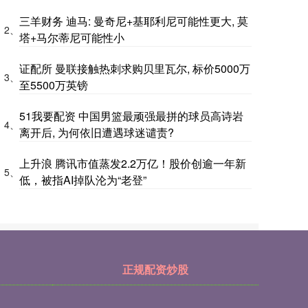
三羊财务 迪马: 曼奇尼+基耶利尼可能性更大, 莫
2、
塔+马尔蒂尼可能性小
证配所 曼联接触热刺求购贝里瓦尔, 标价5000万
3、
至5500万英镑
51我要配资 中国男篮最顽强最拼的球员高诗岩
4、
离开后, 为何依旧遭遇球迷谴责?
上升浪 腾讯市值蒸发2.2万亿！股价创逾一年新
5、
低，被指AI掉队沦为“老登”
正规配资炒股