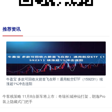
推荐资讯
牛盈宝 多款可回收火箭首飞在即！通用航空ETF（159231）续
涨超1%冲击连阳
牛客栈策略 11月8台新车将上市：奇瑞长城神仙打架，朗逸Pro
装上隐藏式门把手