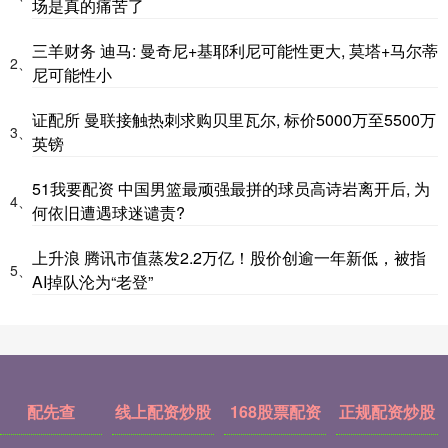
场是真的痛苦了
三羊财务 迪马: 曼奇尼+基耶利尼可能性更大, 莫塔+马尔蒂
2、
尼可能性小
证配所 曼联接触热刺求购贝里瓦尔, 标价5000万至5500万
3、
英镑
51我要配资 中国男篮最顽强最拼的球员高诗岩离开后, 为
4、
何依旧遭遇球迷谴责?
上升浪 腾讯市值蒸发2.2万亿！股价创逾一年新低，被指
5、
AI掉队沦为“老登”
配先查
线上配资炒股
168股票配资
正规配资炒股