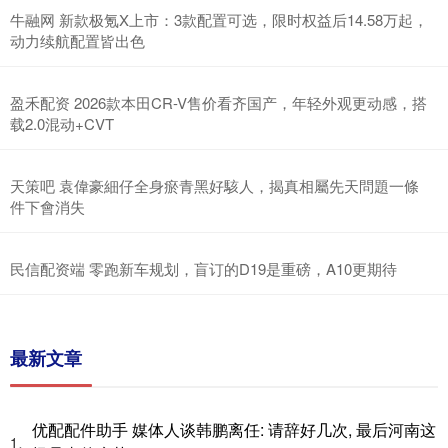
牛融网 新款极氪X上市：3款配置可选，限时权益后14.58万起，
动力续航配置皆出色
盈禾配资 2026款本田CR-V售价看齐国产，年轻外观更动感，搭
载2.0混动+CVT
天策吧 袁偉豪細仔全身瘀青黑好駭人，揭真相屬先天問題一條
件下會消失
民信配资端 零跑新车规划，盲订的D19是重磅，A10更期待
最新文章
优配配件助手 媒体人谈韩鹏离任: 请辞好几次, 最后河南这
1、