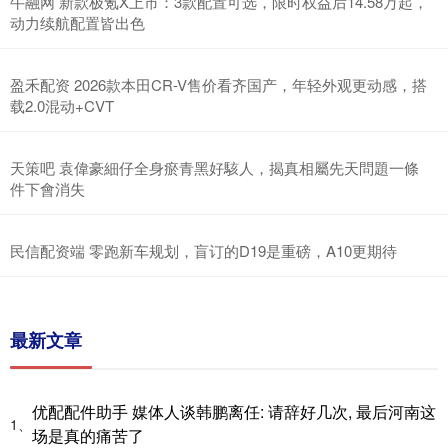
牛融网 新款极氪X上市：3款配置可选，限时权益后14.58万起，
动力续航配置皆出色
盈禾配资 2026款本田CR-V售价看齐国产，年轻外观更动感，搭
载2.0混动+CVT
天策吧 袁偉豪細仔全身瘀青黑好駭人，揭真相屬先天問題一條
件下會消失
民信配资端 零跑新车规划，盲订的D19是重磅，A10更期待
最新文章
优配配件助手 媒体人谈韩鹏离任: 请辞好几次, 最后河南这
1、
场是真的痛苦了