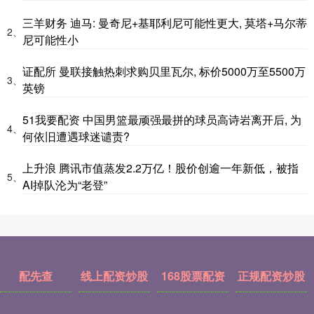
三羊财务 迪马: 曼奇尼+基耶利尼可能性更大, 莫塔+马尔蒂
2、
尼可能性小
证配所 曼联接触热刺求购贝里瓦尔, 标价5000万至5500万
3、
英镑
51我要配资 中国男篮最顽强最拼的球员高诗岩离开后, 为
4、
何依旧遭遇球迷谴责?
上升浪 腾讯市值蒸发2.2万亿！股价创逾一年新低，被指
5、
AI掉队沦为“老登”
配先查
线上配资炒股
168股票配资
正规配资炒股