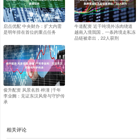
启点优配 中央财办：扩大内需
牛道配资 近千吨境外冻肉绕道
是明年排在首位的重点任务
越南入境我国，一条跨境走私冻
品链被牵出，22人获刑
俊升配资 风景名胜·梓潼 |千年
李业阙：见证东汉风骨与守护传
承
相关评论