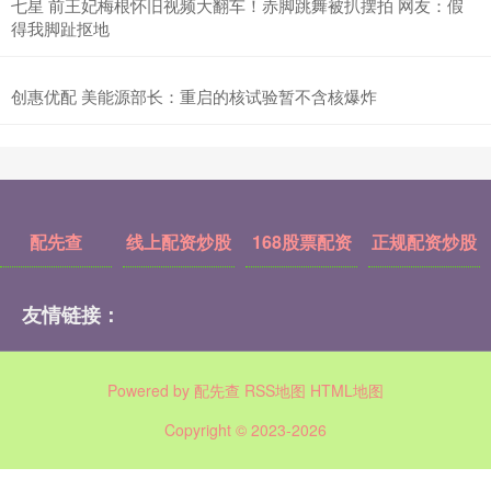
七星 前王妃梅根怀旧视频大翻车！赤脚跳舞被扒摆拍 网友：假
得我脚趾抠地
创惠优配 美能源部长：重启的核试验暂不含核爆炸
配先查
线上配资炒股
168股票配资
正规配资炒股
友情链接：
Powered by
配先查
RSS地图
HTML地图
Copyright
© 2023-2026