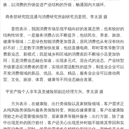
换，以消费的升级促进产业结构的升级，畅通国内大循环。
商务部研究院流通与消费研究所副研究员姜照。李太源 摄
姜照表示，我国消费市场呈现平稳向好的发展态势，也有较好的
结构性转变。一是服务消费占比不断提升，包括民生、养老、旅游、
健康等领域；二是绿色智能消费更加普及，居民消费也从有没有转向
好不好；三是数字消费加快发展，包括直播电商、即时零售等数字消
费新业态、新模式；四是城乡和区域的消费差距不断缩小且更加协
同；五是消费业态融合加速，出现多元式、混合式的业态。产业转型
升级要适应消费者的需求，实现供需适配性的提升，制造业企业可以
开发消费领域的新品、优品、名品、精品，服务业企业可以推动商
贸、文化、旅游、体育、健康等不同业态融合发展。
平安产险个人非车及意健险部副总经理方兴。李太源 摄
方兴表示，在健康险、出行类保险以及家财险领域，客户需求正
从纯风险类保险向服务类保险转变。例如在健康赛道，客户在健康险
理赔之外还需要慢病指导、居家康养等额外服务；出行方面，除了途
中出现意外的医疗赔付，客户还关心出现意外时能不能将其带回和实
施医疗救援；同时，场景的需求也在精细化和碎片化，宠物也是今年