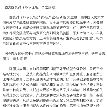
图为圆桌讨论环节现场。李太源 摄
圆桌讨论环节以“新消费·新产业·新动能”为主题，由中国人民大学
国家发展与战略研究院副院长、吴玉章讲席教授刘晓光主持，国务院
发展研究中心市场经济研究所市场流通研究室主任、研究员陈丽芬，
商务部研究院流通与消费研究所副研究员姜照，平安产险个人非车及
意健险部副总经理方兴，上海市美丽健康产业协会会长方凯雷，格力
电器文化传媒中心主任郭言虎参与讨论。
国务院发展研究中心市场经济研究所市场流通研究室主任、研究员陈
丽芬。李太源 摄
陈丽芬表示，当前我国居民消费正处于转型升级阶段，呈现三个
结构性变化。一是从以商品为主转向以商品和服务并重，服务消费占
比将持续提升；二是从量的满足转向质的升级，从基础消费领域转向
体现现代生活方式的耐用消费品和发展型、享受型的服务消费；三是
从单一转向多元，依托超大规模市场与数字技术赋能，以差异化的供
给满足多元化的需求。产业发展和政策聚焦也要随之转型，第一要重
塑供需关系，从满足短缺到提高供需适配；第二要有制度创新，监管
和标准要跟上服务消费占比逐步提高的趋势；第三是增长动能的转