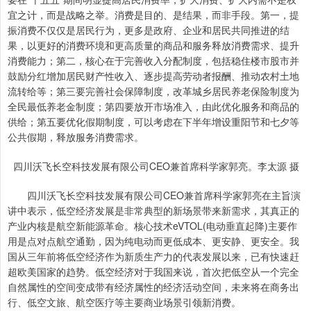
宜之计，而是战略之举。消费是目的、是结果，而非手段。第一，提
振消费不仅仅是居民行为，更多是政府、企业和居民共同推进的结
果，以更好的消费环境和更高质量的商品和服务释放消费需求、提升
消费能力；第二，核心在于完善收入分配制度，包括稳住楼市股市并
鼓励分红增加居民财产性收入、逐步提高劳动者报酬、推动农村土地
流转给等；第三要完善社会保障制度，改革城乡居民养老保险制度为
全民最低养老金制度；第四要放开市场准入，由此优化服务和商品的
供给；第五要优化假期制度，可以考虑在下半年增设重阳节和七夕等
公共假期，释放服务消费需求。
四川沃飞长空科技发展有限公司CEO兼首席科学家郭亮。李太源 摄
四川沃飞长空科技发展有限公司CEO兼首席科学家郭亮在主旨演
讲中表示，低空经济发展是非常典型的新场景带来新需求，其真正的
产业内核是航空新能源革命。核心技术eVTOL(电动垂直起降)主要作
用是点对点航空通勤，因为纯电动而更低成本、更安静、更安全。我
国从三年前将低空经济作为新质生产力的代表发展以来，已有快速赶
超欧美国家的趋势。低空经济对于我国来说，首次把低空从一个完全
自然属性的空间变成带有经济属性的经济活动空间，未来将在商务出
行、低空文旅、航空医疗等主要商业场景引领新消费。