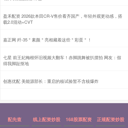
盈禾配资 2026款本田CR-V售价看齐国产，年轻外观更动感，搭
载2.0混动+CVT
嘉正网 歼-35＂素颜＂亮相藏着这些＂彩蛋＂！
七星 前王妃梅根怀旧视频大翻车！赤脚跳舞被扒摆拍 网友：假
得我脚趾抠地
创惠优配 美能源部长：重启的核试验暂不含核爆炸
配先查
线上配资炒股
168股票配资
正规配资炒股