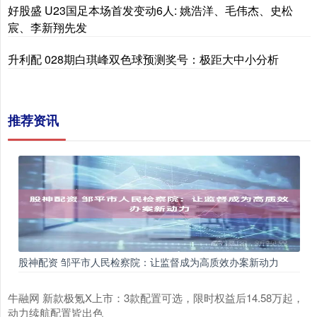
好股盛 U23国足本场首发变动6人: 姚浩洋、毛伟杰、史松
宸、李新翔先发
升利配 028期白琪峰双色球预测奖号：极距大中小分析
推荐资讯
股神配资 邹平市人民检察院：让监督成为高质效办案新动力
牛融网 新款极氪X上市：3款配置可选，限时权益后14.58万起，
动力续航配置皆出色