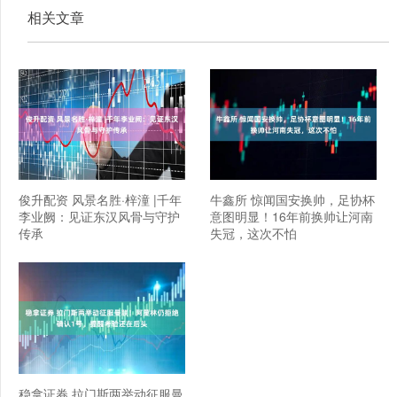
相关文章
俊升配资 风景名胜·梓潼 |千年
牛鑫所 惊闻国安换帅，足协杯
李业阙：见证东汉风骨与守护
意图明显！16年前换帅让河南
传承
失冠，这次不怕
稳拿证券 拉门斯两举动征服曼