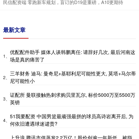
民信配资端 零跑新车规划，盲订的D19是重磅，A10更期待
最新文章
优配配件助手 媒体人谈韩鹏离任: 请辞好几次, 最后河南这
1、
场是真的痛苦了
三羊财务 迪马: 曼奇尼+基耶利尼可能性更大, 莫塔+马尔蒂
2、
尼可能性小
证配所 曼联接触热刺求购贝里瓦尔, 标价5000万至5500万
3、
英镑
51我要配资 中国男篮最顽强最拼的球员高诗岩离开后, 为
4、
何依旧遭遇球迷谴责?
上升浪 腾讯市值蒸发2.2万亿！股价创逾一年新低，被指