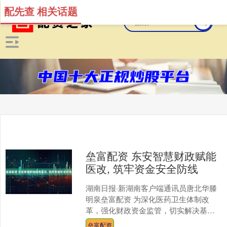
配先查 相关话题
垒富配资 东安智慧财政赋能
医改, 筑牢资金安全防线
湖南日报·新湖南客户端通讯员唐北华滕
明泉垒富配资 为深化医药卫生体制改
革，强化财政资金监管，切实解决基层
医疗机构资金管理中的突出问题，东安
垒富配资