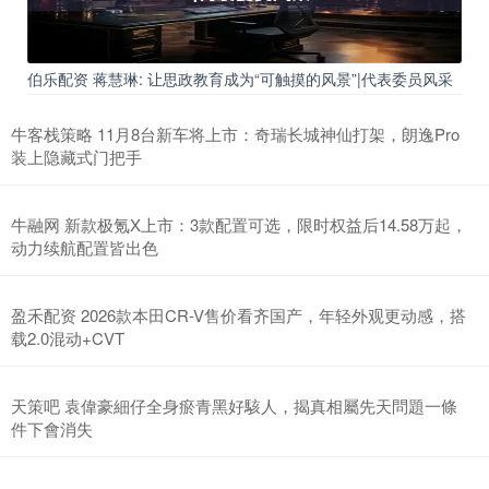
伯乐配资 蒋慧琳: 让思政教育成为“可触摸的风景”|代表委员风采
牛客栈策略 11月8台新车将上市：奇瑞长城神仙打架，朗逸Pro
装上隐藏式门把手
牛融网 新款极氪X上市：3款配置可选，限时权益后14.58万起，
动力续航配置皆出色
盈禾配资 2026款本田CR-V售价看齐国产，年轻外观更动感，搭
载2.0混动+CVT
天策吧 袁偉豪細仔全身瘀青黑好駭人，揭真相屬先天問題一條
件下會消失