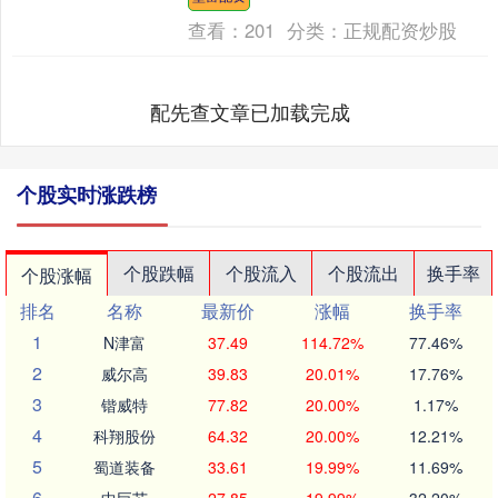
县财政局主动担当，创新....
查看：
201
分类：
正规配资炒股
配先查文章已加载完成
个股实时涨跌榜
个股跌幅
个股流入
个股流出
换手率
个股涨幅
排名
名称
最新价
涨幅
换手率
1
N津富
37.49
114.72%
77.46%
2
威尔高
39.83
20.01%
17.76%
3
锴威特
77.82
20.00%
1.17%
4
科翔股份
64.32
20.00%
12.21%
5
蜀道装备
33.61
19.99%
11.69%
6
中巨芯
27.85
19.99%
32.20%