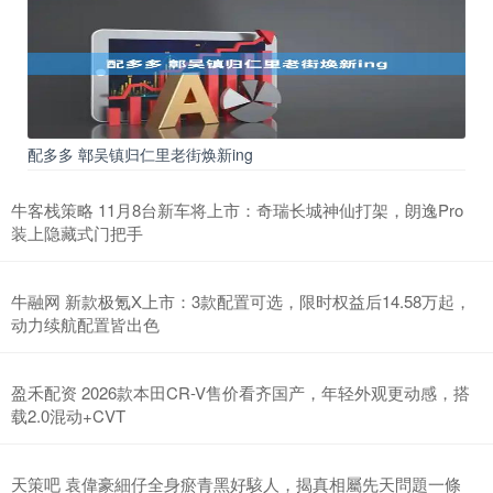
配多多 鄣吴镇归仁里老街焕新ing
牛客栈策略 11月8台新车将上市：奇瑞长城神仙打架，朗逸Pro
装上隐藏式门把手
牛融网 新款极氪X上市：3款配置可选，限时权益后14.58万起，
动力续航配置皆出色
盈禾配资 2026款本田CR-V售价看齐国产，年轻外观更动感，搭
载2.0混动+CVT
天策吧 袁偉豪細仔全身瘀青黑好駭人，揭真相屬先天問題一條