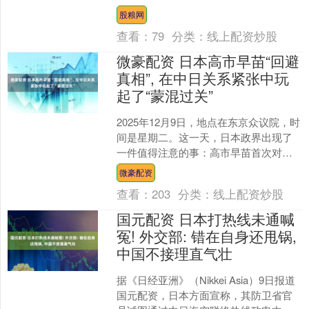
克。NBA选秀专家王健更博：“世预赛第
股粮网
二窗口期对阵....
查看：
79
分类：
线上配资炒股
微豪配资 日本高市早苗“回避
真相”, 在中日关系紧张中玩
起了“蒙混过关”
2025年12月9日，地点在东京众议院，时
间是星期二。这一天，日本政界出现了
一件值得注意的事：高市早苗首次对日
中关系的恶化做出回应。可是，你看她
微豪配资
的说辞，感觉像是....
查看：
203
分类：
线上配资炒股
国元配资 日本打热线未通喊
冤! 外交部: 错在自身还甩锅,
中国不接理直气壮
据《日经亚洲》（Nikkei Asia）9日报道
国元配资，日本方面宣称，其防卫省官