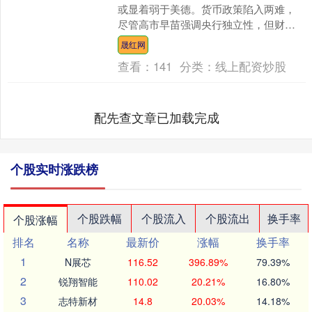
或显着弱于美德。货币政策陷入两难，
尽管高市早苗强调央行独立性，但财政
扩张引发的日元疲软已推升通胀预期，
晟红网
促使日本央行鹰派升温。政....
查看：
141
分类：
线上配资炒股
配先查文章已加载完成
个股实时涨跌榜
个股跌幅
个股流入
个股流出
换手率
个股涨幅
排名
名称
最新价
涨幅
换手率
1
N展芯
116.52
396.89%
79.39%
2
锐翔智能
110.02
20.21%
16.80%
3
志特新材
14.8
20.03%
14.18%