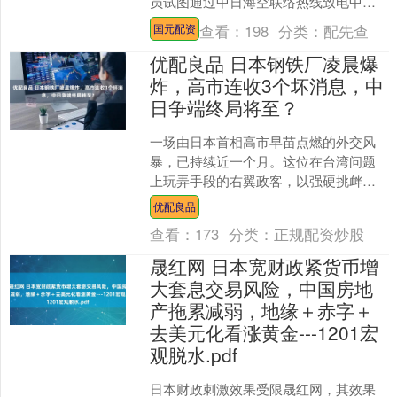
员试图通过中日海空联络热线致电中
方，但无人接听。 日本这波操作纯属博
查看：
198
分类：
配先查
国元配资
眼球 这条....
优配良品 日本钢铁厂凌晨爆
炸，高市连收3个坏消息，中
日争端终局将至？
一场由日本首相高市早苗点燃的外交风
暴，已持续近一个月。这位在台湾问题
上玩弄手段的右翼政客，以强硬挑衅开
场优配良品，又以模糊言辞推诿，其拙
优配良品
劣表现不仅将中日关系推向....
查看：
173
分类：
正规配资炒股
晟红网 日本宽财政紧货币增
大套息交易风险，中国房地
产拖累减弱，地缘＋赤字＋
去美元化看涨黄金---1201宏
观脱水.pdf
日本财政刺激效果受限晟红网，其效果