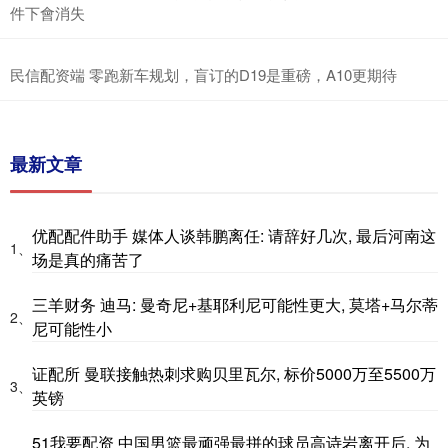
件下會消失
民信配资端 零跑新车规划，盲订的D19是重磅，A10更期待
最新文章
优配配件助手 媒体人谈韩鹏离任: 请辞好几次, 最后河南这
1、
场是真的痛苦了
三羊财务 迪马: 曼奇尼+基耶利尼可能性更大, 莫塔+马尔蒂
2、
尼可能性小
证配所 曼联接触热刺求购贝里瓦尔, 标价5000万至5500万
3、
英镑
51我要配资 中国男篮最顽强最拼的球员高诗岩离开后, 为