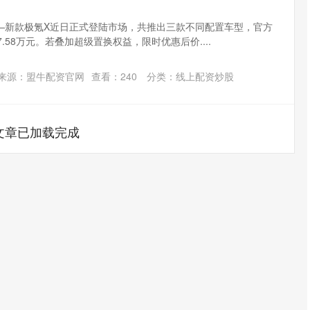
——新款极氪X近日正式登陆市场，共推出三款不同配置车型，官方
7.58万元。若叠加超级置换权益，限时优惠后价....
来源：盟牛配资官网
查看：
240
分类：
线上配资炒股
文章已加载完成
沪深300
4694.44
.42%
43.13
0.93%