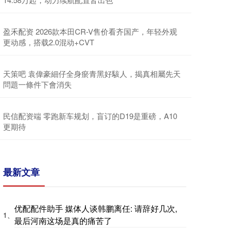
盈禾配资 2026款本田CR-V售价看齐国产，年轻外观
更动感，搭载2.0混动+CVT
天策吧 袁偉豪細仔全身瘀青黑好駭人，揭真相屬先天
問題一條件下會消失
民信配资端 零跑新车规划，盲订的D19是重磅，A10
更期待
最新文章
优配配件助手 媒体人谈韩鹏离任: 请辞好几次,
1、
最后河南这场是真的痛苦了