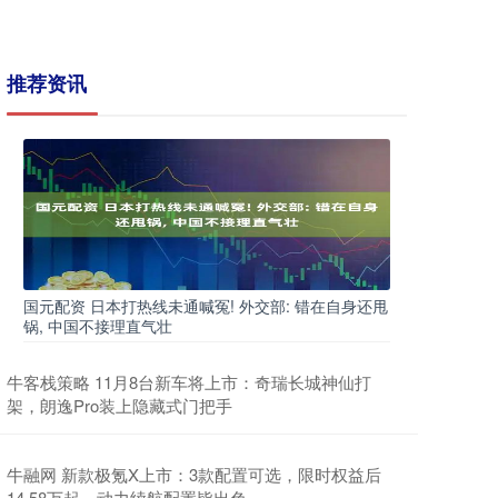
推荐资讯
国元配资 日本打热线未通喊冤! 外交部: 错在自身还甩
锅, 中国不接理直气壮
牛客栈策略 11月8台新车将上市：奇瑞长城神仙打
架，朗逸Pro装上隐藏式门把手
牛融网 新款极氪X上市：3款配置可选，限时权益后
14.58万起，动力续航配置皆出色