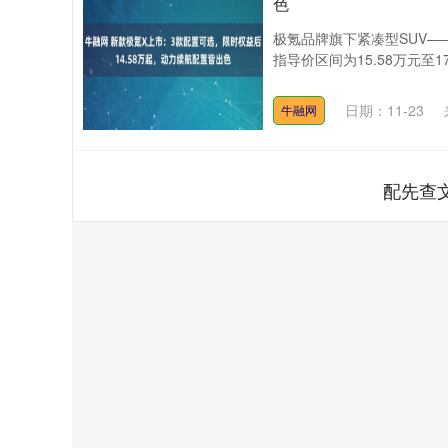
色
极氪品牌旗下紧凑型SUV
指导价区间为15.58万元至1
日期：11-23
牛融网
配先查
深证成指
14311.01
.68
1.02%
200.89
1