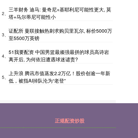
三羊财务 迪马: 曼奇尼+基耶利尼可能性更大, 莫
2、
塔+马尔蒂尼可能性小
证配所 曼联接触热刺求购贝里瓦尔, 标价5000万
3、
至5500万英镑
51我要配资 中国男篮最顽强最拼的球员高诗岩
4、
离开后, 为何依旧遭遇球迷谴责?
上升浪 腾讯市值蒸发2.2万亿！股价创逾一年新
5、
低，被指AI掉队沦为“老登”
正规配资炒股