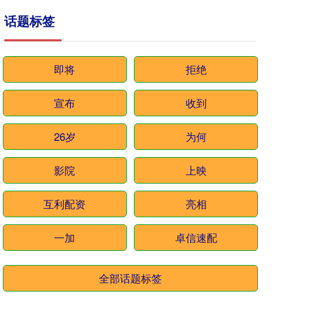
话题标签
即将
拒绝
宣布
收到
26岁
为何
影院
上映
互利配资
亮相
一加
卓信速配
全部话题标签