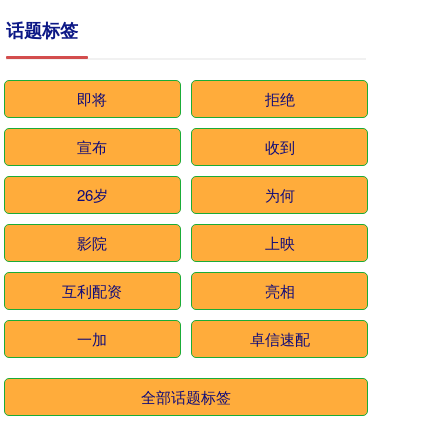
话题标签
即将
拒绝
宣布
收到
26岁
为何
影院
上映
互利配资
亮相
一加
卓信速配
全部话题标签