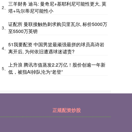
三羊财务 迪马: 曼奇尼+基耶利尼可能性更大, 莫
2、
塔+马尔蒂尼可能性小
证配所 曼联接触热刺求购贝里瓦尔, 标价5000万
3、
至5500万英镑
51我要配资 中国男篮最顽强最拼的球员高诗岩
4、
离开后, 为何依旧遭遇球迷谴责?
上升浪 腾讯市值蒸发2.2万亿！股价创逾一年新
5、
低，被指AI掉队沦为“老登”
正规配资炒股