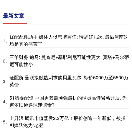
最新文章
优配配件助手 媒体人谈韩鹏离任: 请辞好几次, 最后河南这
1、
场是真的痛苦了
三羊财务 迪马: 曼奇尼+基耶利尼可能性更大, 莫塔+马尔蒂
2、
尼可能性小
证配所 曼联接触热刺求购贝里瓦尔, 标价5000万至5500万
3、
英镑
51我要配资 中国男篮最顽强最拼的球员高诗岩离开后, 为
4、
何依旧遭遇球迷谴责?
上升浪 腾讯市值蒸发2.2万亿！股价创逾一年新低，被指
5、
AI掉队沦为“老登”