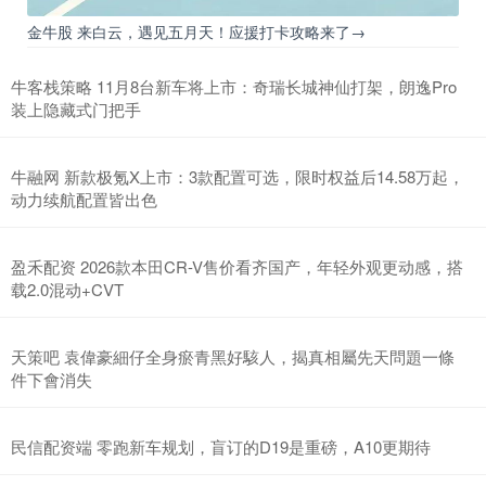
金牛股 来白云，遇见五月天！应援打卡攻略来了→
牛客栈策略 11月8台新车将上市：奇瑞长城神仙打架，朗逸Pro
装上隐藏式门把手
牛融网 新款极氪X上市：3款配置可选，限时权益后14.58万起，
动力续航配置皆出色
盈禾配资 2026款本田CR-V售价看齐国产，年轻外观更动感，搭
载2.0混动+CVT
天策吧 袁偉豪細仔全身瘀青黑好駭人，揭真相屬先天問題一條
件下會消失
民信配资端 零跑新车规划，盲订的D19是重磅，A10更期待