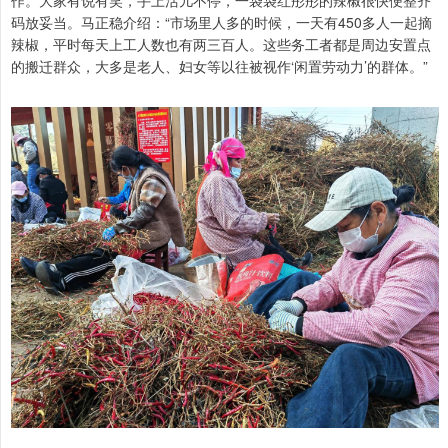
作。大家有说有笑，手上活儿不停，一袋袋红彤彤的辣椒很快便整齐
码放妥当。马正稳介绍：“市场里人多的时候，一天有450多人一起摘
辣椒，平时每天上工人数也有两三百人。这些务工者都是周边安置点
的搬迁群众，大多是老人、妇女等以往被视作‘闲置劳动力’的群体。”