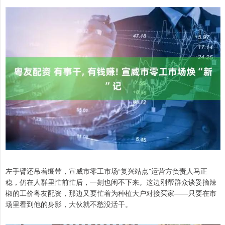
左手臂还吊着绷带，宣威市零工市场“复兴站点”运营方负责人马正
稳，仍在人群里忙前忙后，一刻也闲不下来。这边刚帮群众谈妥摘辣
椒的工价粤友配资，那边又要忙着为种植大户对接买家——只要在市
场里看到他的身影，大伙就不愁没活干。