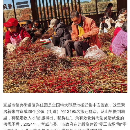
宣威市复兴街道复兴佳园是全国特大型易地搬迁集中安置点，这里聚
居着来自宣威29个乡镇（街道）的12495名搬迁群众。从山里搬到城
里，有稳定收入才能“搬得出、稳得住”。为有效化解周边灵活就业的
供需矛盾，2024年，宣威市委、市政府在此投资建设“零工市场”和“零