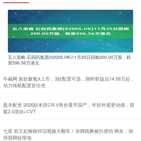
五八策略 石四药集团(02005.HK)11月25日回购200.00万股，耗
资596.56万港元
牛融网 新款极氪X上市：3款配置可选，限时权益后14.58万起，
动力续航配置皆出色
盈禾配资 2026款本田CR-V售价看齐国产，年轻外观更动感，搭
载2.0混动+CVT
七星 前王妃梅根怀旧视频大翻车！赤脚跳舞被扒摆拍 网友：假
得我脚趾抠地