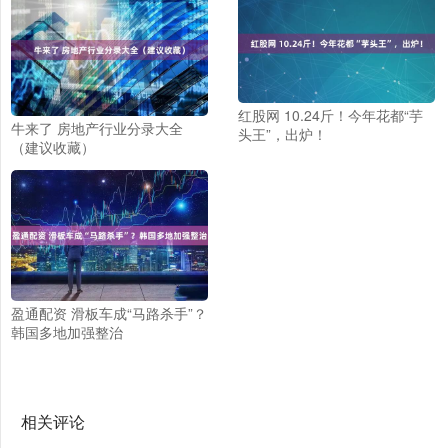
红股网 10.24斤！今年花都“芋
牛来了 房地产行业分录大全
头王”，出炉！
（建议收藏）
盈通配资 滑板车成“马路杀手”？
韩国多地加强整治
相关评论