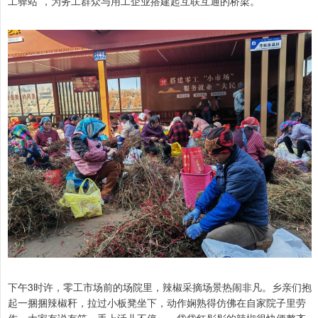
工驿站”，为务工群众与用工企业搭建起互联互通的桥梁。
下午3时许，零工市场前的场院里，辣椒采摘场景热闹非凡。乡亲们抱
起一捆捆辣椒秆，拉过小板凳坐下，动作娴熟得仿佛在自家院子里劳