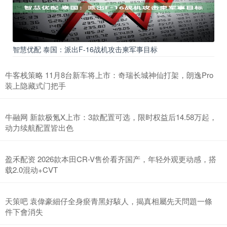
智慧优配 泰国：派出F-16战机攻击柬军事目标
牛客栈策略 11月8台新车将上市：奇瑞长城神仙打架，朗逸Pro
装上隐藏式门把手
牛融网 新款极氪X上市：3款配置可选，限时权益后14.58万起，
动力续航配置皆出色
盈禾配资 2026款本田CR-V售价看齐国产，年轻外观更动感，搭
载2.0混动+CVT
天策吧 袁偉豪細仔全身瘀青黑好駭人，揭真相屬先天問題一條
件下會消失