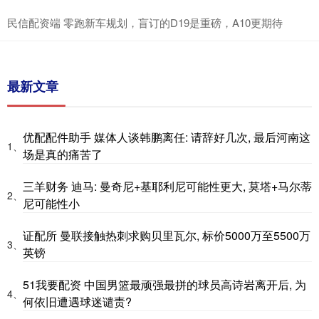
民信配资端 零跑新车规划，盲订的D19是重磅，A10更期待
最新文章
优配配件助手 媒体人谈韩鹏离任: 请辞好几次, 最后河南这
1、
场是真的痛苦了
三羊财务 迪马: 曼奇尼+基耶利尼可能性更大, 莫塔+马尔蒂
2、
尼可能性小
证配所 曼联接触热刺求购贝里瓦尔, 标价5000万至5500万
3、
英镑
51我要配资 中国男篮最顽强最拼的球员高诗岩离开后, 为
4、
何依旧遭遇球迷谴责?