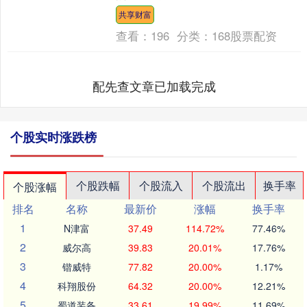
斯表示：“首先，最关键的一点：除了埃
共享财富
里克・加西亚、....
查看：
196
分类：
168股票配资
配先查文章已加载完成
个股实时涨跌榜
个股跌幅
个股流入
个股流出
换手率
个股涨幅
排名
名称
最新价
涨幅
换手率
1
N津富
37.49
114.72%
77.46%
2
威尔高
39.83
20.01%
17.76%
3
锴威特
77.82
20.00%
1.17%
4
科翔股份
64.32
20.00%
12.21%
5
蜀道装备
33.61
19.99%
11.69%