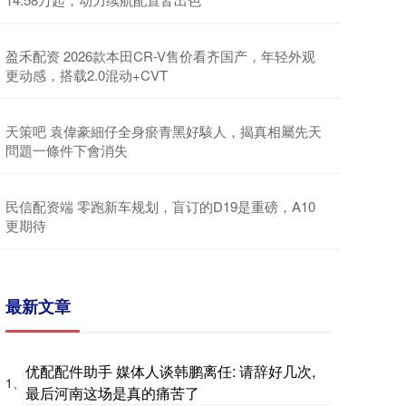
盈禾配资 2026款本田CR-V售价看齐国产，年轻外观
更动感，搭载2.0混动+CVT
天策吧 袁偉豪細仔全身瘀青黑好駭人，揭真相屬先天
問題一條件下會消失
民信配资端 零跑新车规划，盲订的D19是重磅，A10
更期待
最新文章
优配配件助手 媒体人谈韩鹏离任: 请辞好几次,
1、
最后河南这场是真的痛苦了