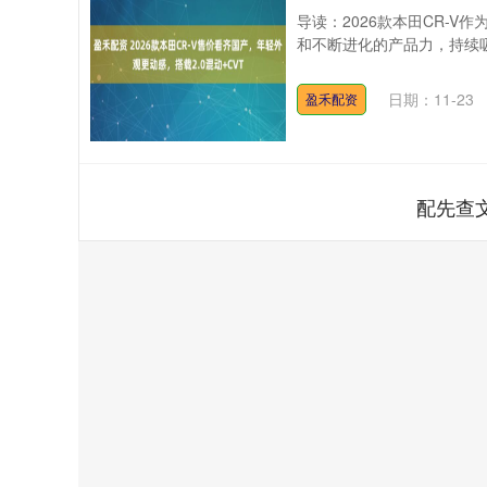
导读：2026款本田CR-
和不断进化的产品力，持续吸
日期：11-23
盈禾配资
配先查
深证成指
14311.01
.68
1.02%
200.89
1