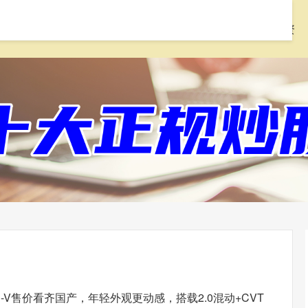
首页
配先查
线上配资炒股
168股票配资
R-V售价看齐国产，年轻外观更动感，搭载2.0混动+CVT