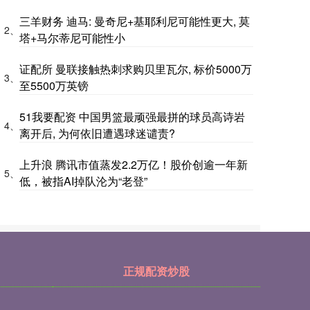
三羊财务 迪马: 曼奇尼+基耶利尼可能性更大, 莫
2、
塔+马尔蒂尼可能性小
证配所 曼联接触热刺求购贝里瓦尔, 标价5000万
3、
至5500万英镑
51我要配资 中国男篮最顽强最拼的球员高诗岩
4、
离开后, 为何依旧遭遇球迷谴责?
上升浪 腾讯市值蒸发2.2万亿！股价创逾一年新
5、
低，被指AI掉队沦为“老登”
正规配资炒股