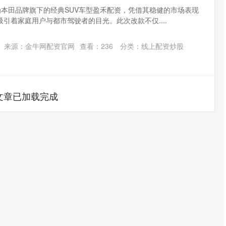
V作为本田品牌旗下的经典SUV车型盈禾配资，凭借其稳健的市场表现
引着家庭用户与都市驾驶者的目光。此次改款不仅....
来源：金牛网配资官网
查看：
236
分类：
线上配资炒股
文章已加载完成
沪深300
4694.44
.42%
43.13
0.93%