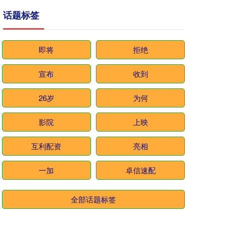
话题标签
即将
拒绝
宣布
收到
26岁
为何
影院
上映
互利配资
亮相
一加
卓信速配
全部话题标签